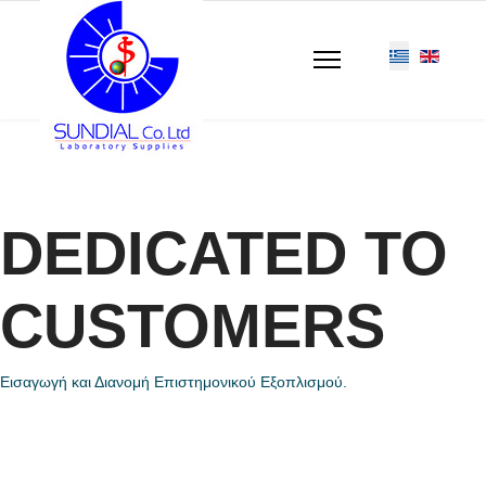
DEDICATED TO
CUSTOMERS
Εισαγωγή και Διανομή Επιστημονικού Εξοπλισμού.
DEDICATED TO