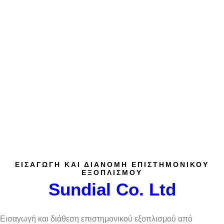
CUSTOMERS
Προϊόντα και Υπηρεσίες για κάθε τύπο Εργαστηρίου.
DEDICATED TO
CUSTOMERS
Ποιοτικά προϊόντα υψηλών προδιαγραφών.
ΕΙΣΑΓΩΓΗ ΚΑΙ ΔΙΑΝΟΜΗ ΕΠΙΣΤΗΜΟΝΙΚΟΥ
ΕΞΟΠΛΙΣΜΟΥ
Sundial Co. Ltd
Εισαγωγή και διάθεση επιστημονικού εξοπλισμού από